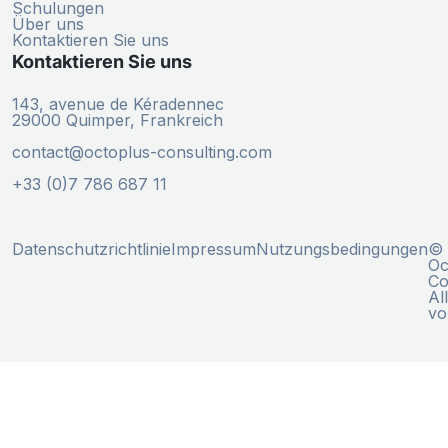
Schulungen
Über uns
Kontaktieren Sie uns
Kontaktieren Sie uns
143, avenue de Kéradennec
29000 Quimper, Frankreich
contact@octoplus-consulting.com
+33 (0)7 786 687 11
Datenschutzrichtlinie
Impressum
Nutzungsbedingungen
© 
Oc
Co
Al
vo