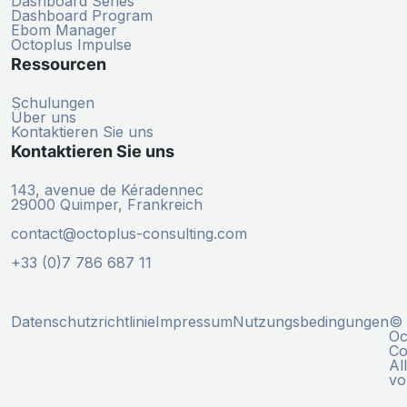
Dashboard Series
Dashboard Program
Ebom Manager
Octoplus Impulse
Ressourcen
Schulungen
Über uns
Kontaktieren Sie uns
Kontaktieren Sie uns
143, avenue de Kéradennec
29000 Quimper, Frankreich
contact@octoplus-consulting.com
+33 (0)7 786 687 11
Datenschutzrichtlinie
Impressum
Nutzungsbedingungen
© 
Oc
Co
Al
vo