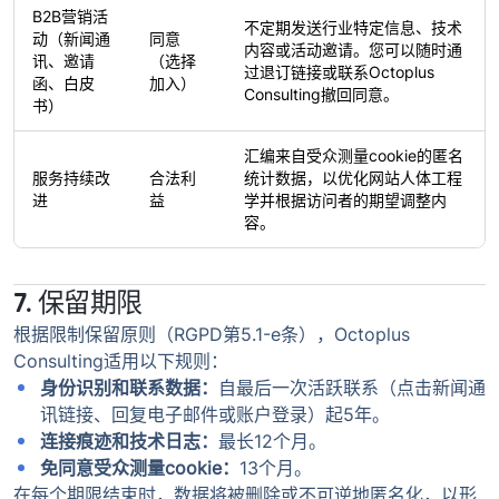
B2B营销活
不定期发送行业特定信息、技术
动（新闻通
同意
内容或活动邀请。您可以随时通
讯、邀请
（选择
过退订链接或联系Octoplus
函、白皮
加入）
Consulting撤回同意。
书）
汇编来自受众测量cookie的匿名
服务持续改
合法利
统计数据，以优化网站人体工程
进
益
学并根据访问者的期望调整内
容。
7. 保留期限
根据限制保留原则（RGPD第5.1-e条），Octoplus
Consulting适用以下规则：
身份识别和联系数据：
自最后一次活跃联系（点击新闻通
讯链接、回复电子邮件或账户登录）起5年。
连接痕迹和技术日志：
最长12个月。
免同意受众测量cookie：
13个月。
在每个期限结束时，数据将被删除或不可逆地匿名化，以形