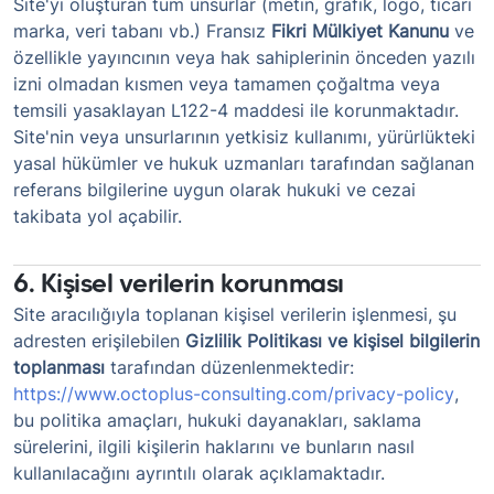
Site'yi oluşturan tüm unsurlar (metin, grafik, logo, ticari
marka, veri tabanı vb.) Fransız
Fikri Mülkiyet Kanunu
ve
özellikle yayıncının veya hak sahiplerinin önceden yazılı
izni olmadan kısmen veya tamamen çoğaltma veya
temsili yasaklayan L122-4 maddesi ile korunmaktadır.
Site'nin veya unsurlarının yetkisiz kullanımı, yürürlükteki
yasal hükümler ve hukuk uzmanları tarafından sağlanan
referans bilgilerine uygun olarak hukuki ve cezai
takibata yol açabilir.
6. Kişisel verilerin korunması
Site aracılığıyla toplanan kişisel verilerin işlenmesi, şu
adresten erişilebilen
Gizlilik Politikası ve kişisel bilgilerin
toplanması
tarafından düzenlenmektedir:
https://www.octoplus-consulting.com/privacy-policy
,
bu politika amaçları, hukuki dayanakları, saklama
sürelerini, ilgili kişilerin haklarını ve bunların nasıl
kullanılacağını ayrıntılı olarak açıklamaktadır.