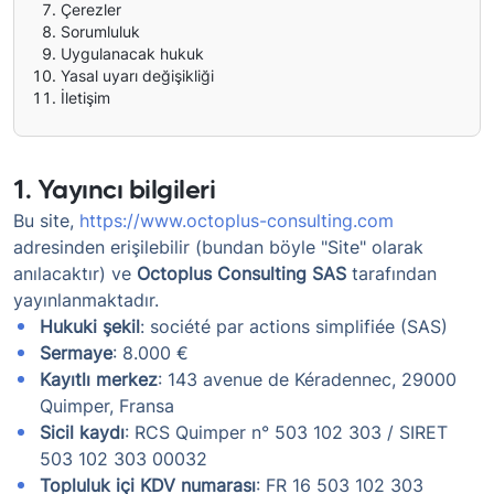
Çerezler
Sorumluluk
Uygulanacak hukuk
Yasal uyarı değişikliği
İletişim
1. Yayıncı bilgileri
Bu site,
https://www.octoplus-consulting.com
adresinden erişilebilir (bundan böyle "Site" olarak
anılacaktır) ve
Octoplus Consulting SAS
tarafından
yayınlanmaktadır.
Hukuki şekil
: société par actions simplifiée (SAS)
Sermaye
: 8.000 €
Kayıtlı merkez
: 143 avenue de Kéradennec, 29000
Quimper, Fransa
Sicil kaydı
: RCS Quimper n° 503 102 303 / SIRET
503 102 303 00032
Topluluk içi KDV numarası
: FR 16 503 102 303